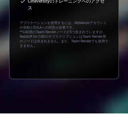
Cineversityのトレーニングへのアクセ
ス
アプリケーションを使用するには、MyMaxonアカウント
の登録とEULAへの同意が必要です。
**C4D用のTeam Renderノードが5つ含まれていますが、
Redshift for C4DのサブスクリプションはTeam Render用
のノードは含まれません。また、Team Renderでも使用で
きません。
Loading...