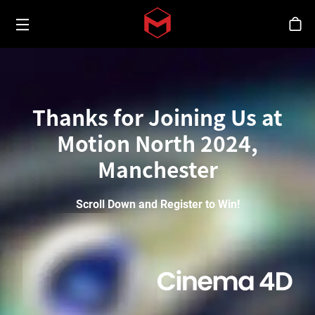
Toggle menu
Skip to main content
シ
Thanks for Joining Us at
Motion North 2024,
Manchester
Scroll Down and Register to Win!