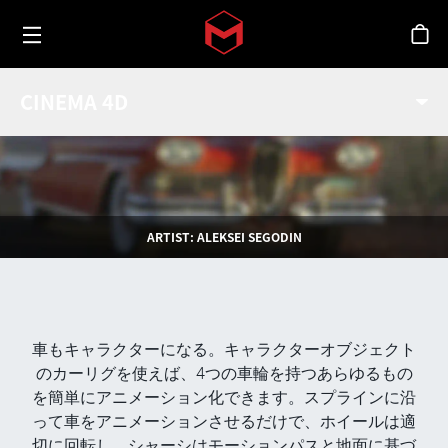
Toggle menu
Skip to main content
シ
カーリグ
CINEMA 4D
ARTIST: ALEKSEI SEGODIN
車もキャラクターになる。キャラクターオブジェクト
のカーリグを使えば、4つの車輪を持つあらゆるもの
を簡単にアニメーション化できます。スプラインに沿
って車をアニメーションさせるだけで、ホイールは適
切に回転し、シャーシはモーションパスと地面に基づ