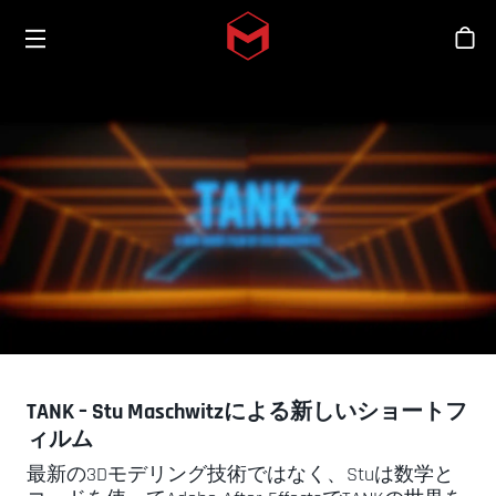
Toggle menu
Skip to main content
シ
TANK – Stu Maschwitzによる新しいショートフ
ィルム
最新の3Dモデリング技術ではなく、Stuは数学と