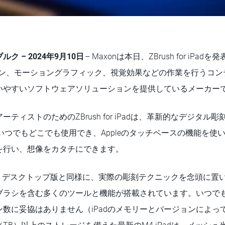
ク – 2024年9月10日
– Maxonは本日、ZBrush for iPad
ザイン、モーショングラフィック、視覚効果などの作業を行うコ
いやすいソフトウェアソリューションを提供しているメーカー
ティストのためのZBrush for iPadは、革新的なデジタル
hをいつでもどこでも使用でき、Appleのタッチベースの機能を
を行い、想像をカタチにできます。
iPadには、デスクトップ版と同様に、実際の彫刻テクニックを念頭に
ブラシを含む多くのツールと機能が搭載されています。いつで
数に妥協はありません（iPadのメモリーとバージョンによっ