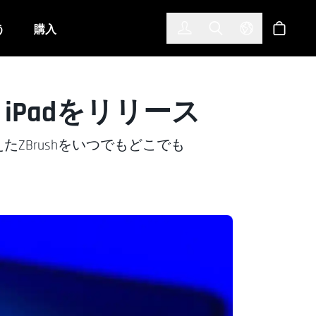
한국어
(KOREAN)
う
購入
サインイン
Toggle Search
Select Langu
ショッ
r iPadをリリース
ZBrushをいつでもどこでも