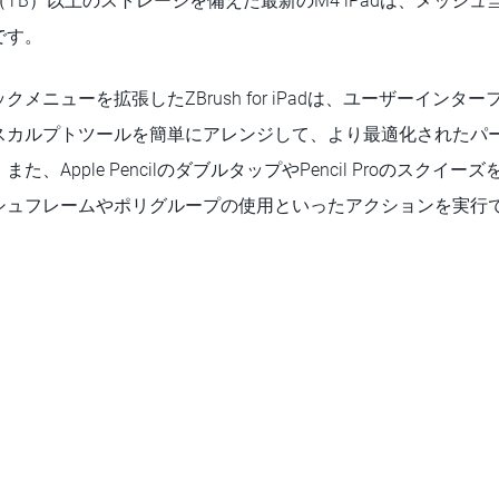
TB）以上のストレージを備えた最新のM4 iPadは、メッシュ当
です。
メニューを拡張したZBrush for iPadは、ユーザーインタ
スカルプトツールを簡単にアレンジして、より最適化されたパ
、Apple PencilのダブルタップやPencil Proのスクイ
シュフレームやポリグループの使用といったアクションを実行