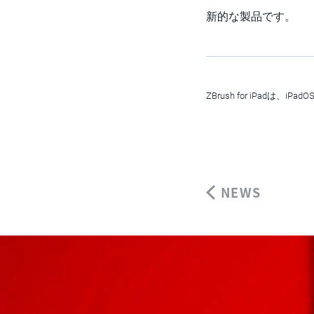
新的な製品です。
ZBrush for iPadは、
NEWS