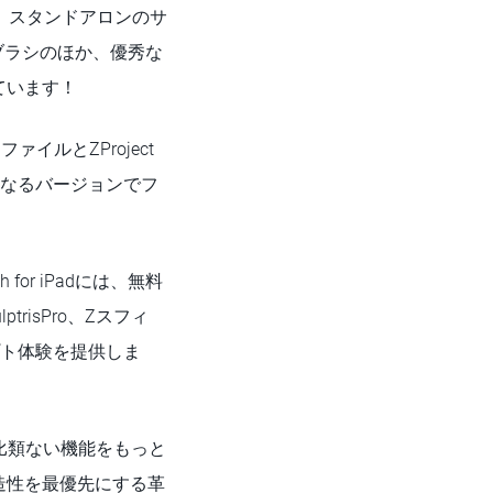
ますが、スタンドアロンのサ
トブラシのほか、優秀な
ています！
ファイルとZProject
異なるバージョンでフ
r iPadには、無料
isPro、Zスフィ
プト体験を提供しま
hの比類ない機能をもっと
造性を最優先にする革