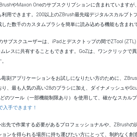
Padは、ZBrushやMaxon Oneのサブスクリプションに含まれてい
利用できます。200以上のZBrush最先端デジタルスカルプ
成した数千のカスタムブラシを簡単に読み込める機能も含まれ
Oneのサブスクユーザーは、iPadとデスクトップの間でZTool (ZTL) 
をシームレスに共有することもできます。GoZは、ワンクリックで
す。
刻アプリケーションをお試しになりたい方のために、ZBrush fo
、最も人気の高い28のブラシに加え、ダイナメッシュやSculptr
などのツール（一部機能制限あり）を使用して、確かなスカル
reで入手できます！
iPadは、外出先で作業する必要があるプロフェッショナルや、ZBrus
ションを得られる場所に持ち運びたい方にとって、制約なく創