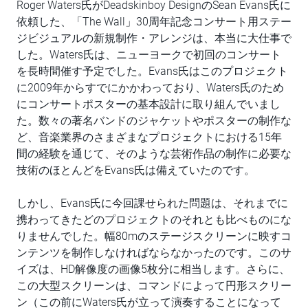
Roger Waters氏がDeadskinboy DesignのSean Evans氏に
依頼した、「The Wall」30周年記念コンサート用ステー
ジビジュアルの新規制作・アレンジは、本当に大仕事で
した。Waters氏は、ニューヨークで初回のコンサート
を長時間催す予定でした。Evans氏はこのプロジェクト
に2009年からすでにかかわっており、Waters氏のため
にコンサートポスターの基本設計に取り組んでいまし
た。数々の著名バンドのジャケットやポスターの制作な
ど、音楽業界のさまざまなプロジェクトにおける15年
間の経験を通じて、そのような芸術作品の制作に必要な
技術のほとんどをEvans氏は備えていたのです。
しかし、Evans氏に今回課せられた問題は、それまでに
携わってきたどのプロジェクトのそれとも比べものにな
りませんでした。幅80mのステージスクリーンに映すコ
ンテンツを制作しなければならなかったのです。このサ
イズは、HD解像度の画像5枚分に相当します。さらに、
この大型スクリーンは、コマンドによって円形スクリー
ン（この前にWaters氏が立って演奏することになって