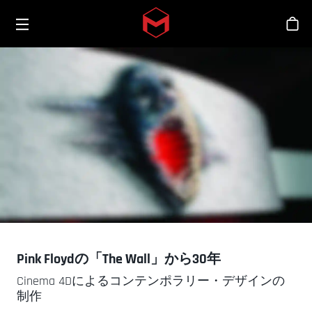
Toggle menu
Skip to main content
シ
Pink Floydの「The Wall」から30年
Cinema 4Dによるコンテンポラリー・デザインの
制作