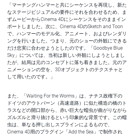
「マーチングハンマーと共にシーケンスを再現し、新た
なステージビジュアルの要件にそれを合わせるため、ま
ずムービーからCinema 4Dにシーケンスをそのままイン
ポートしました。次に、Cinema 4DのSketch and Toon
で、ハンマーのモデル化、アニメート、およびレンダリ
ングを行いました。つまり、元のショーの外観にできる
だけ忠実に合わせようとしたのです。「Goodbye Blue
Sky」については、当初は新しい外観にしようとしまし
たが、結局は元のコンセプトに落ち着きました。元のア
ニメーションの空を、3Dオブジェクトのテクスチャと
して用いたのです。」
また、「Waiting For the Worms」は、ナチス政権下の
ドイツのアウトバーン（高速道路）に似た構造の橋のト
ラスなどの開口部から、赤い巨大な蠕虫が曲がりながら
ズルズルと滑り抜けるという印象的な背景です。この蠕
虫は、単なる押し出しスプラインによるもので、
Cinema 4D用のプラグイン「Add the Sea」で制作され