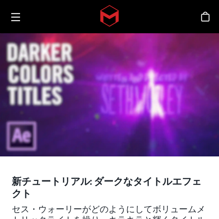
Toggle menu
Skip to main content
シ
新チュートリアル: ダークなタイトルエフェ
クト
セス・ウォーリーがどのようにしてボリュームメ