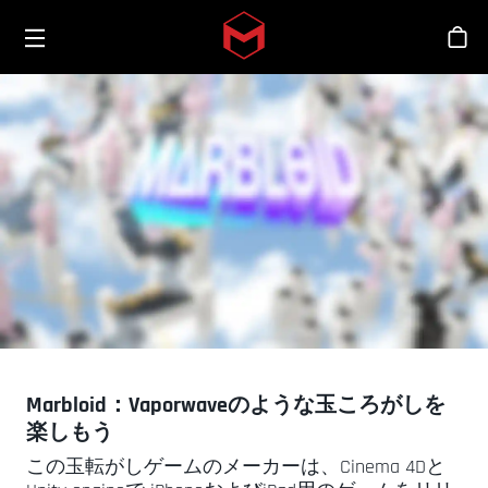
Toggle menu
Skip to main content
シ
Marbloid：Vaporwaveのような玉ころがしを
楽しもう
この玉転がしゲームのメーカーは、Cinema 4Dと