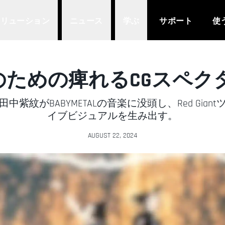
ソリューション
ニュース
学ぶ
サポート
使
TALのための痺れるCGスペ
紫紋がBABYMETALの音楽に没頭し、Red Gia
イブビジュアルを生み出す。
AUGUST 22, 2024