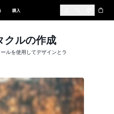
한국어
(KOREAN)
う
購入
サインイン
Toggle Search
Select Langu
ショッ
クタクルの作成
ntツールを使用してデザインとラ