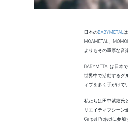
日本の
BABYMETAL
は
MOAMETAL、M
よりもその重厚な音
BABYMETALは
世界中で活動するグ
ィブを多く手がけて
私たちは田中紫紋氏と
リエイティブシーン全
Carpet Proj