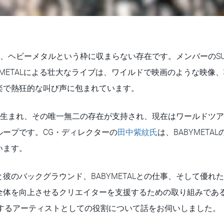
、ヘビーメタルという枠に収まらない存在です。メンバーのSU-
OMOMETALによる壮大なライブは、ワイルドで映画のような映像
楽で熱狂的な叫び声に包まれています。
日本で生まれ、その唯一無二の存在が支持され、現在はワールドツ
ループです。CG・ディレクターの
田中紫紋氏
は、BABYMET
います。
彼のバックグラウンド、BABYMETALとの仕事、そして優れ
体を向上させるクリエイターを支援するための取り組みであるイン
ectに参加するアーティストとしての役割について話をお伺いしました。