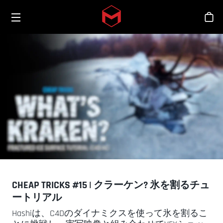
Toggle menu
Skip to main content
シ
CHEAP TRICKS #15 | クラーケン? 氷を割るチュ
ートリアル
Hashiは、C4Dのダイナミクスを使って氷を割るこ