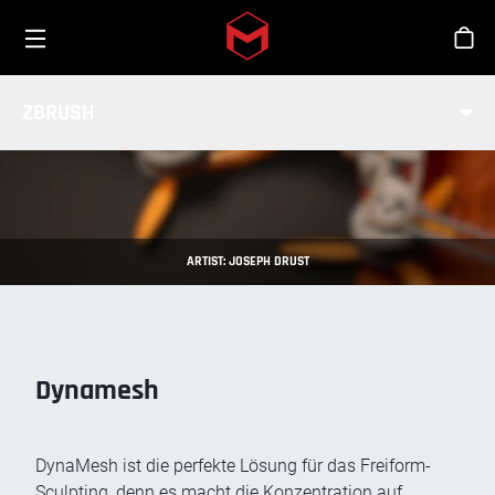
Toggle menu
Skip to main content
Sho
BASISMESH-ERSTELLUNG
ZBRUSH
BRANCHEN
ARTIST: JOSEPH DRUST
Dynamesh
DynaMesh ist die perfekte Lösung für das Freiform-
Sculpting, denn es macht die Konzentration auf