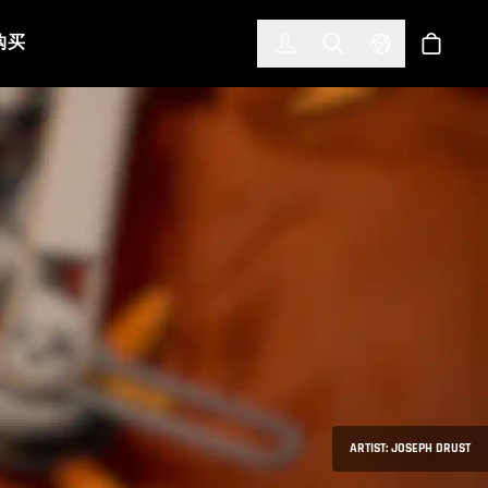
한국어
(KOREAN)
购买
登入
Toggle Search
Select Languag
商店
ARTIST: JOSEPH DRUST