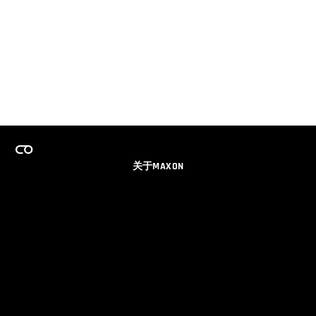
关于MAXON
事业
团队许可证计划
获取电子邮件更新
社交媒体
伙伴