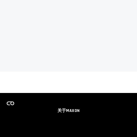
关于MAXON
事业
团队许可证计划