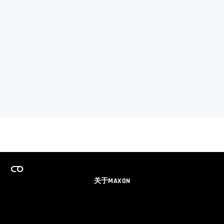
关于MAXON
事业
团队许可证计划