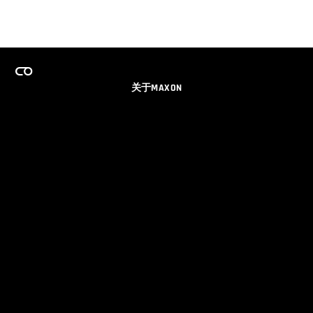
关于MAXON
事业
团队许可证计划
获取电子邮件更新
社交媒体
伙伴
品牌
隐私政策