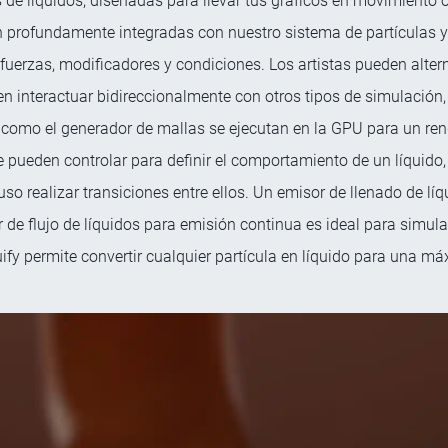
de líquidos, diseñadas para llevar tus gráficos en movimiento o
án profundamente integradas con nuestro sistema de partículas y
uerzas, modificadores y condiciones. Los artistas pueden alte
den interactuar bidireccionalmente con otros tipos de simulació
os como el generador de mallas se ejecutan en la GPU para un 
se pueden controlar para definir el comportamiento de un líquido,
cluso realizar transiciones entre ellos. Un emisor de llenado de lí
r de flujo de líquidos para emisión continua es ideal para simul
ify permite convertir cualquier partícula en líquido para una máx