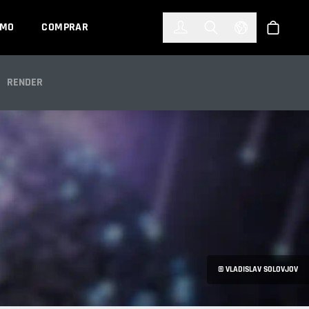
한국어
(KOREAN)
EMO
COMPRAR
Registrarse
Toggle Search
Select Languag
Tienda
RENDER
© VLADISLAV SOLOVJOV