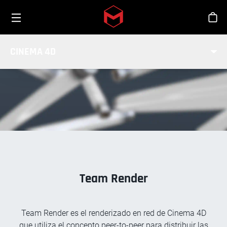
Toggle menu
Skip to main content
Tien
RENDER EN RED
CINEMA 4D
Team Render
Team Render es el renderizado en red de Cinema 4D
que utiliza el concepto peer-to-peer para distribuir las