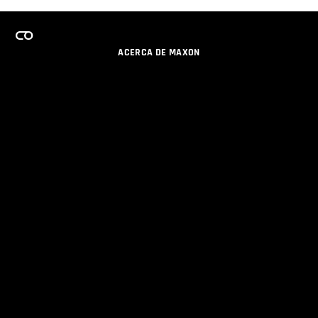
ACERCA DE MAXON
CARRERAS
PROGRAMA DE LICENCIAS DE EQUIPO
OBTENGA ACTUALIZACIONES POR EMAIL
SOCIAL
SOCIOS
IMPRIMIR
POLÍTICA DE PRIVACIDAD
© 2026 Maxon Computer GmbH. All Rights Reserved. Maxon Computer GmbH is part of the Nemetschek
Group.