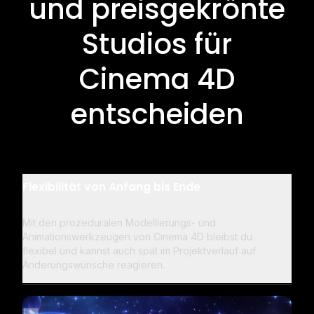
und preisgekrönte
Studios für
Cinema 4D
entscheiden
Flexibilität von Anfang bis Ende
Mit den prozeduralen Modellierungs- und
Animationswerkzeugen von Cinema 4D bleibst du
flexibel und kannst auch spät im Projektverlauf auf
Änderungswünsche reagieren.