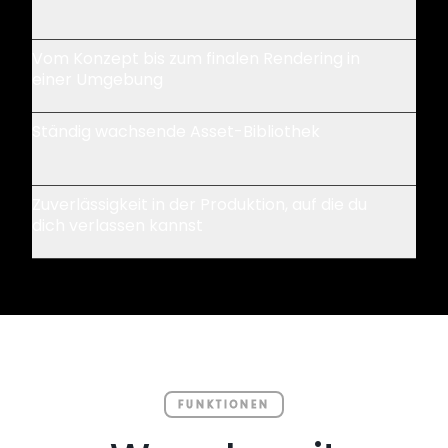
Vom Konzept bis zum finalen Rendering in
einer Umgebung
Ständig wachsende Asset-Bibliothek
Zuverlässigkeit in der Produktion, auf die du
dich verlassen kannst
FUNKTIONEN