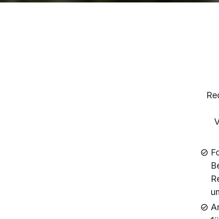
Red
V
Fo
Be
Re
u
Ar