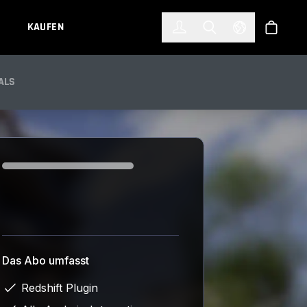
한국어
(KOREAN)
KAUFEN
Anmelden
Toggle Search
Select Languag
Shop
ALS
Loading...
Das Abo umfasst
Redshift Plugin