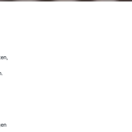
ten,
n.
gen