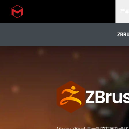
产
Skip to main content
ZBR
Maxon ZBrush是一款荣获奥