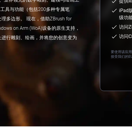
提供Re
自定义工具与功能（包括200多种专属笔
iPa
级功
边形。 现在，借助ZBrush for
访问Z
dows on Arm (WoA)设备的原生支持，
访问Ci
上进行雕刻、绘画，并将您的创意变为
要使用该应用
接受我们的EU
Loading...