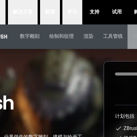
品
解决方案
新闻
学习
支持
试用
USH
数字雕刻
绘制和纹理
渲染
工具管线
Loading...
计划包括
ZBru
斯卡奖、业界领先的数字雕刻、建模与绘画工