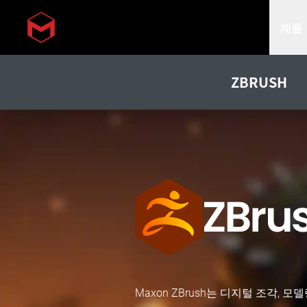
제품
Skip to main content
ZBRUSH
Maxon ZBrush는 디지털 조각, 