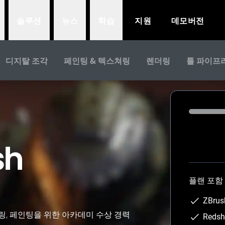
솔루션
뉴스
학습
지원
데모버전
디지탈 조각
페인팅 & 텍스쳐링
렌더링
툴 파이프
Loading...
플랜 포함
ZBru
모델링, 페인팅을 위한 아카데미 수상 경력
Reds