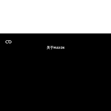
关于MAXON
事业
团队许可证计划
获取电子邮件更新
社交媒体
伙伴
品牌