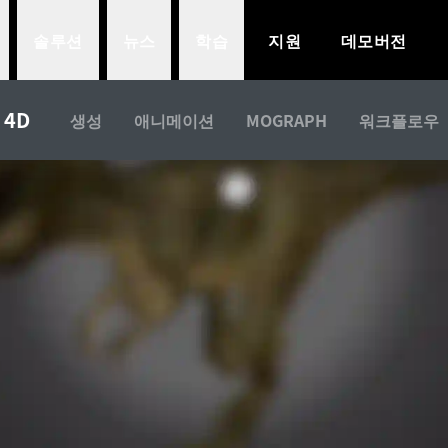
솔루션
뉴스
학습
지원
데모버전
SKETCHFAB 통
 4D
생성
애니메이션
MOGRAPH
워크플로우