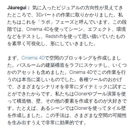
Jáuregui：
気に入ったビジュアルの方向性が見えてき
たところで、3Dパートの作業に取りかかりました。私
たちはこれを「ラボ」フェーズと呼んでいます。この段
階では、Cinema 4Dを使ってシーン、エフェクト、環境
などをテストし、Redshiftを使って思い描いていたもの
を素早く可視化し、形にしていきました。
まず、
Cinema 4D
で空間のブロッキングを作成しまし
た。バスルームの建築構造をラフにスケッチし、いくつ
かのアセットも含めました。Cinema 4Dでこの作業を行
うのは本当に楽しいものでした。各種ツールのおかげ
で、さまざまなシナリオを非常にダイナミックに試すこ
とができたからです。私たちはClonerやブール演算を使
って構造物、壁、その他の要素を作成するのが大好きで
す。たとえば、あるシーンではClonerを使ってタイル壁
を作成しました。この手法は、さまざまな空間の可能性
を生み出すうえで非常に効果的です。