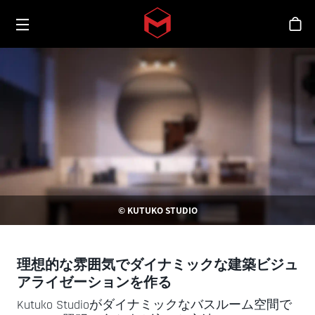
Toggle menu
Skip to main content
シ
© KUTUKO STUDIO
理想的な雰囲気でダイナミックな建築ビジュ
アライゼーションを作る
Kutuko Studioがダイナミックなバスルーム空間で