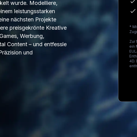
elt wurde. Modelliere,
einem leistungsstarken
deine nächsten Projekte
ere preisgekrönte Kreative
* M
Zugr
, Games, Werbung,
Zur
tal Content – und entfessle
ein
EULA
 Präzision und
Enth
4D.
ent
Loa