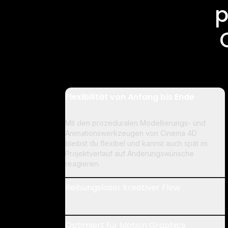
p
Flexibilität von Anfang bis Ende
Mit den prozeduralen Modellierungs- und
Animationswerkzeugen von Cinema 4D
bleibst du flexibel und kannst auch spät im
Projektverlauf auf Änderungswünsche
reagieren.
Reibungsloser kreativer Flow
Optimiert für Motion Graphics