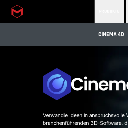
PRODUKTE
Skip to main content
CINEMA 4D
Verwandle Ideen in anspruchsvolle V
branchenführenden 3D-Software, die 