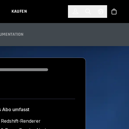
한국어
(KOREAN)
KAUFEN
Anmelden
Toggle Search
Select Languag
Shop
UMENTATION
ding...
s Abo umfasst
Redshift-Renderer