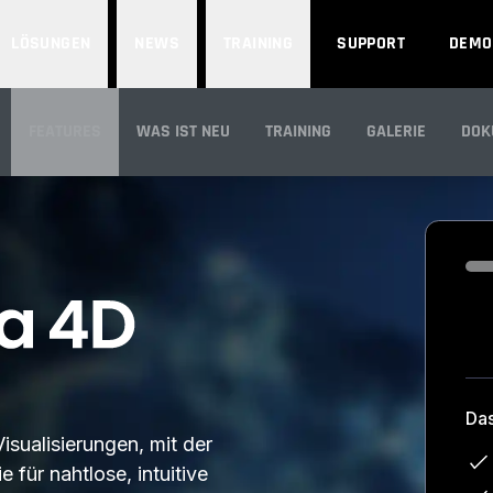
LÖSUNGEN
NEWS
TRAINING
SUPPORT
DEMO
FEATURES
WAS IST NEU
TRAINING
GALERIE
DOK
ÜBERBLICK
Loa
Da
isualisierungen, mit der
für nahtlose, intuitive