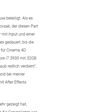
e beteiligt. Als es
vsak, der diesen Part
 mit Input und einer
es gedauert, bis die
 für Cinema 4D
ore i7 3930 mit 32GB
ub redlich verdient“,
und bei meiner
t After Effects
ehr gezeigt hat,