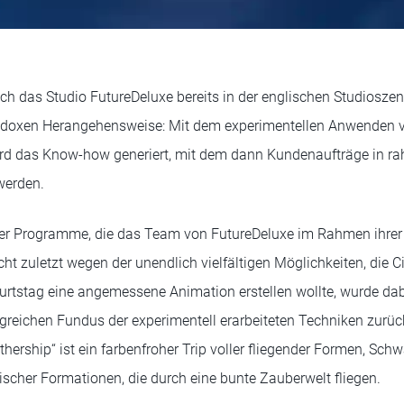
ich das Studio FutureDeluxe bereits in der englischen Studiosz
hodoxen Herangehensweise: Mit dem experimentellen Anwenden 
rd das Know-how generiert, mit dem dann Kundenaufträge in 
werden.
der Programme, die das Team von FutureDeluxe im Rahmen ihre
cht zuletzt wegen der unendlich vielfältigen Möglichkeiten, die C
rtstag eine angemessene Animation erstellen wollte, wurde dab
reichen Fundus der experimentell erarbeiteten Techniken zurück
hership“ ist ein farbenfroher Trip voller fliegender Formen, Sc
ischer Formationen, die durch eine bunte Zauberwelt fliegen.