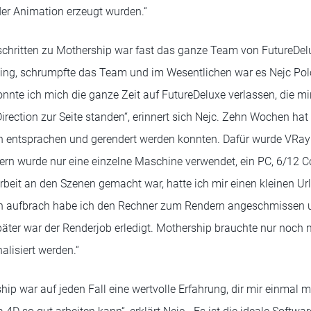
 der Animation erzeugt wurden.“
schritten zu Mothership war fast das ganze Team von FutureDelux
ing, schrumpfte das Team und im Wesentlichen war es Nejc Polo
nte ich mich die ganze Zeit auf FutureDeluxe verlassen, die mir
rection zur Seite standen“, erinnert sich Nejc. Zehn Wochen hat 
entsprachen und gerendert werden konnten. Dafür wurde VRay
rn wurde nur eine einzelne Maschine verwendet, ein PC, 6/12 C
eit an den Szenen gemacht war, hatte ich mir einen kleinen Urla
s ich aufbrach habe ich den Rechner zum Rendern angeschmissen 
äter war der Renderjob erledigt. Mothership brauchte nur noch mi
alisiert werden.“
hip war auf jeden Fall eine wertvolle Erfahrung, dir mir einmal m