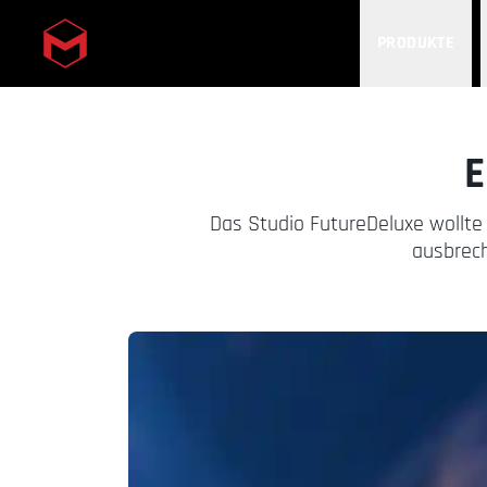
PRODUKTE
Skip to main content
E
Das Studio FutureDeluxe wollte
ausbrech