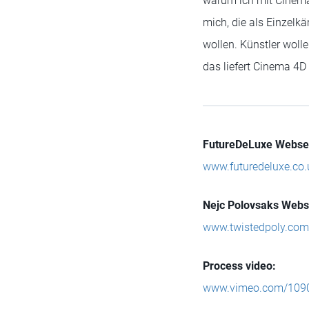
warum ich mit Cinema 4
mich, die als Einzelk
wollen. Künstler wol
das liefert Cinema 4D
FutureDeLuxe Websei
www.futuredeluxe.co.
Nejc Polovsaks Webs
www.twistedpoly.com
Process video:
www.vimeo.com/109