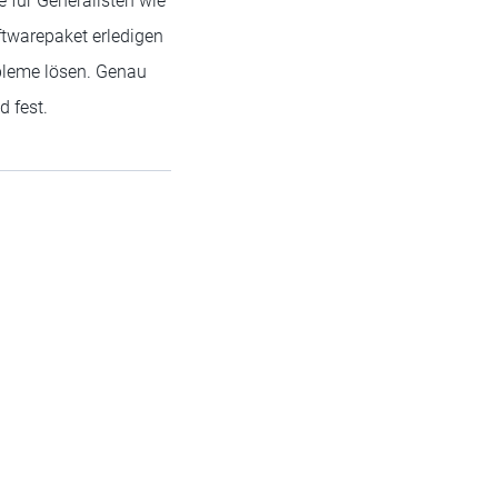
e für Generalisten wie
ftwarepaket erledigen
bleme lösen. Genau
d fest.