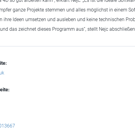
D so gut arbeiten kann“, erklärt Nejc. „Es ist die ideale Softwar
ämpfer ganze Projekte stemmen und alles möglichst in einem So
len ihre Ideen umsetzen und ausleben und keine technischen Pro
 und das zeichnet dieses Programm aus“, stellt Nejc abschließen
te:
uk
eite:
013667