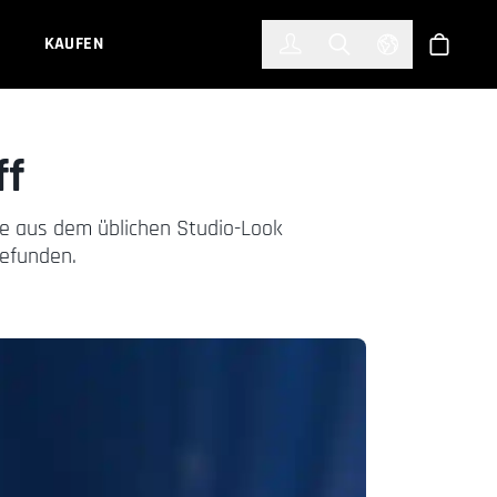
한국어
(KOREAN)
KAUFEN
Anmelden
Toggle Search
Select Languag
Shop
ff
ie aus dem üblichen Studio-Look
gefunden.