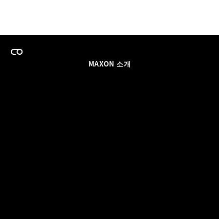
MAXON 소개
이력
팀스 라이선스 프로그램
이메일 업데이트 받기
소셜
파트너
날인
개인정보 보호 정책