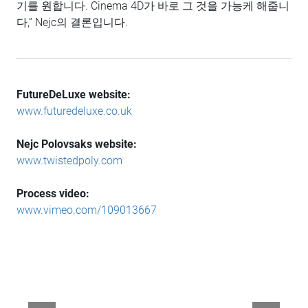
기를 원합니다. Cinema 4D가 바로 그 것을 가능케 해줍니
다,” Nejc의 결론입니다.
FutureDeLuxe website:
www.futuredeluxe.co.uk
Nejc Polovsaks website:
www.twistedpoly.com
Process video:
www.vimeo.com/109013667