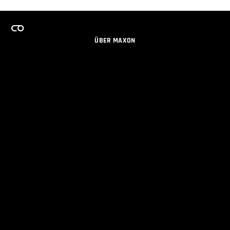
ÜBER MAXON
KARRIERE
TEAMS LIZENZPROGRAMM
NEWSLETTER
SOZIALE MEDIEN
PARTNER
IMPRESSUM
DATENSCHUTZERKLÄRUNG
© 2026 Maxon Computer GmbH. All Rights Reserved. Maxon Computer GmbH is part of the Nemetschek
Group.