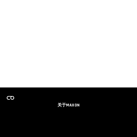
关于MAXON
事业
团队许可证计划