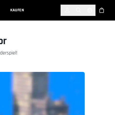
한국어
(KOREAN)
KAUFEN
Anmelden
Toggle Search
Select Languag
Shop
or
derspiel!