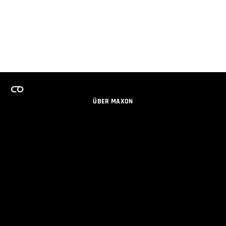
ÜBER MAXON
KARRIERE
TEAMS LIZENZPROGRAMM
NEWSLETTER
SOZIALE MEDIEN
PARTNER
IMPRESSUM