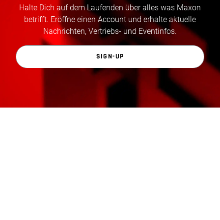
Halte Dich auf dem Laufenden über alles was Maxon
betrifft. Eröffne einen Account und erhalte aktuelle
Nachrichten, Vertriebs- und Eventinfos.
SIGN-UP