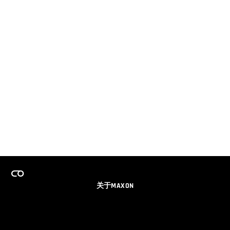
关于MAXON
事业
团队许可证计划