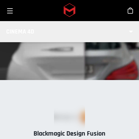
Toggle menu
Skip to main content
商
BLACKMAGIC FUSION
CINEMA 4D
INTEGRATION
Blackmagic Design Fusion