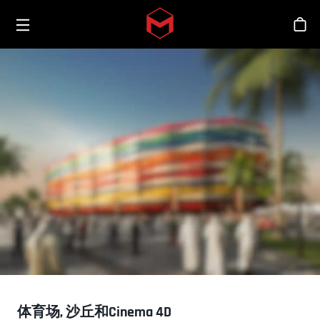
Toggle menu
Skip to main content
商
体育场, 沙丘和Cinema 4D