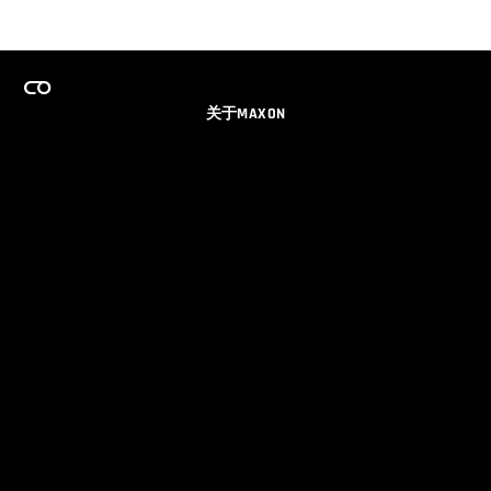
关于MAXON
事业
团队许可证计划
获取电子邮件更新
社交媒体
伙伴
品牌
隐私政策
© 2026 Maxon Computer GmbH. All Rights Reserved. Maxon Computer GmbH is part of the Nemetschek
Group.