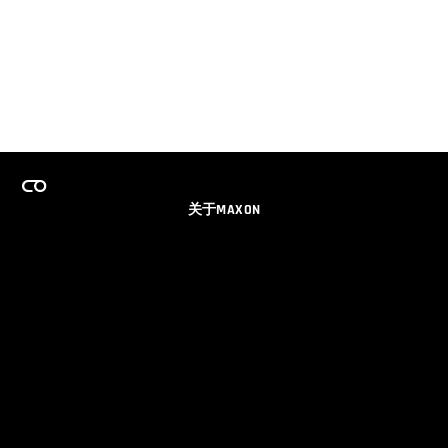
关于MAXON
事业
团队许可证计划
获取电子邮件更新
社交媒体
伙伴