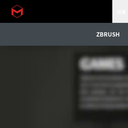
제품
Skip to main content
ZBRUSH
.