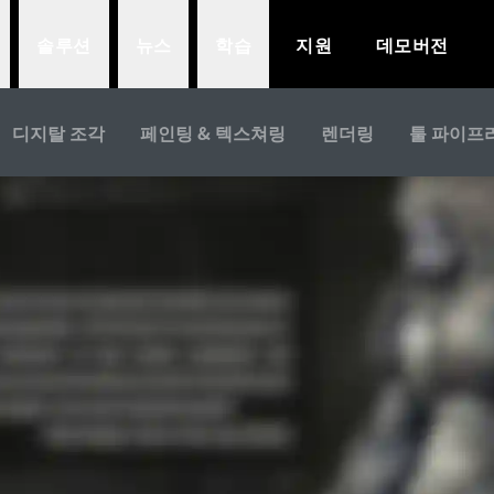
솔루션
뉴스
학습
지원
데모버전
디지탈 조각
페인팅 & 텍스쳐링
렌더링
툴 파이프