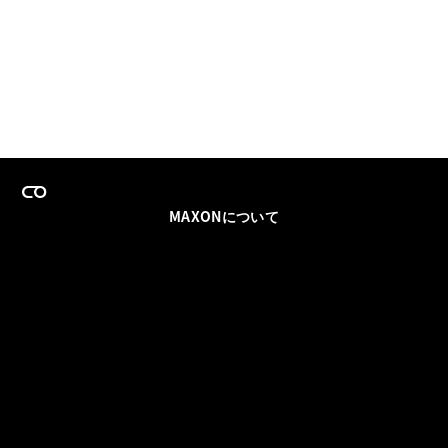
MAXONについて
採用情報
チームセールス
登録メールを更新
ソーシャル
パートナー