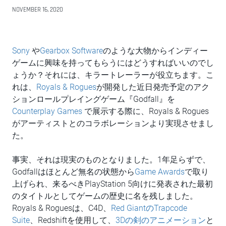
NOVEMBER 16, 2020
Sony
や
Gearbox Software
のような大物からインディー
ゲームに興味を持ってもらうにはどうすればいいのでし
ょうか？それには、キラートレーラーが役立ちます。こ
れは、
Royals & Rogues
が開発した近日発売予定のアク
ションロールプレイングゲーム『Godfall』を
Counterplay Games
で展示する際に、Royals & Rogues
がアーティストとのコラボレーションより実現させまし
た。
事実、それは現実のものとなりました。1年足らずで、
Godfallはほとんど無名の状態から
Game Awards
で取り
上げられ、来るべきPlayStation 5向けに発表された最初
のタイトルとしてゲームの歴史に名を残しました。
Royals & Roguesは、C4D、
Red GiantのTrapcode
Suite
、Redshiftを使用して、
3Dの剣のアニメーション
と