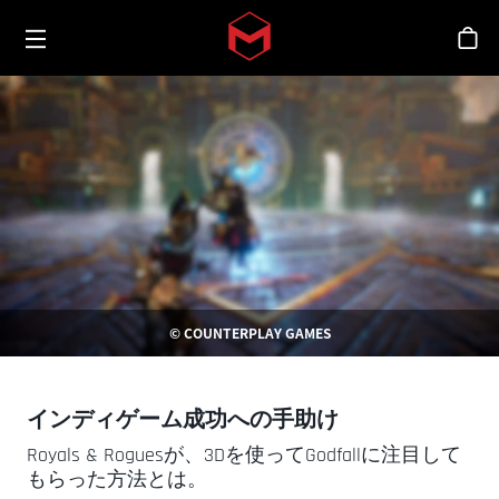
Toggle menu
Skip to main content
シ
© COUNTERPLAY GAMES
インディゲーム成功への手助け
Royals & Roguesが、3Dを使ってGodfallに注目して
もらった方法とは。