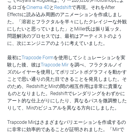
こでRoyals & Roguesは、ゲームの2DのPhotoshopによ
るロゴを
Cinema 4D
と
Redshift
で再現。それをAfter
Effectsに読み込み周囲のアニメーションを作成しまし
た。「溶岩とフラクタルを半々にしたクレイジーな外観
にしたいと思っていました」とMiller氏は振り返ッタ。
問題解決のプロセスでは、最初はアーティストのよう
に、次にエンジニアのように考えていました。
最初に
Trapcode Form
を使用してシミュレーションを実
験した後、彼は
Trapcode Mir
を調べ、フラクタルノイ
ズのレイヤーを使用してポリゴントポグラフィを動かす
ことで思い通りの見た目できることを発見しました。そ
のため、RedshiftとMirの間の相互作用は非常に貴重な
ものとなりました。Redshiftでレンダリングをわずかに
アート的な仕上がりにしたり、異なるパスを微調整した
りして、Mirのビジュアルを異なる方向にしました。
Trapcode Mirはさまざまなバリエーションを作成するの
に非常に効率的であることが証明されました。「Mirで