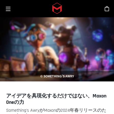
Toggle menu
Skip to main content
シ
© SOMETHING’S AWRY
アイデアを具現化するだけではない、Maxon
Oneの力
Something's AwryがMaxonの2024年春リリースのた