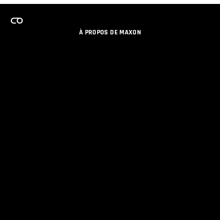
À PROPOS DE MAXON
EMPLOI
PROGRAMME DE LICENCES D'ÉQUIPES
RESTER INFORME DES NOUVEAUTES PAR EMAIL
MEDIAS SOCIAUX
PARTENAIRES
COLOPHON
POLITIQUE DE CONFIDENTIALITÉ
© 2026 Maxon Computer GmbH. All Rights Reserved. Maxon Computer GmbH is part of the Nemetschek
Group.