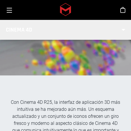
Toggle menu
Skip to main content
Tien
MEJORAS INTERFAZ DE
CINEMA 4D
USUARIO
Con Cinema 4D R25, la interfaz de aplicación 3D más
intuitiva se ha mejorado aún más. Un esquema
actualizado y un conjunto de iconos ofrecen un giro
fresco y moderno al aspecto clásico de Cinema 4D
que comunica intuitivamente lo que es importante y