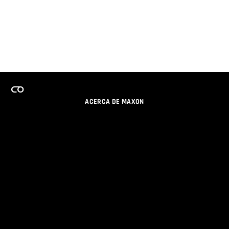
ACERCA DE MAXON
CARRERAS
PROGRAMA DE LICENCIAS DE EQUIPO
OBTENGA ACTUALIZACIONES POR EMAIL
SOCIAL
SOCIOS
IMPRIMIR