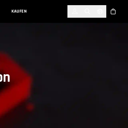
한국어
(KOREAN)
KAUFEN
Anmelden
Toggle Search
Select Languag
Shop
on