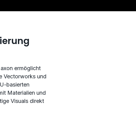
sierung
 Maxon ermöglicht
ie Vectorworks und
PU-basierten
mit Materialien und
ge Visuals direkt