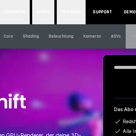
LÖSUNGEN
NEWS
TRAINING
SUPPORT
DEMO
Core
Shading
Beleuchtung
Kameras
AOVs
IN
IN
Loading...
Das Abo 
Redsh
Alle 
ven GPU-Renderer, der deine 3D-