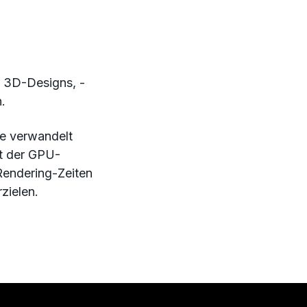
h 3D-Designs, -
.
te verwandelt
it der GPU-
 Rendering-Zeiten
zielen.