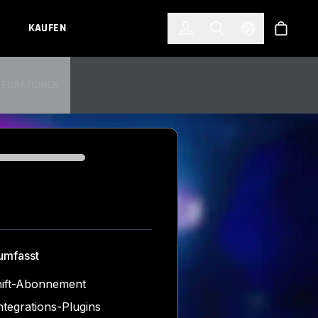
한국어
(KOREAN)
KAUFEN
Anmelden
Toggle Search
Select Languag
Shop
TEGRATIONEN
TEGRATIONEN
umfasst
ift-Abonnement
Integrations-Plugins