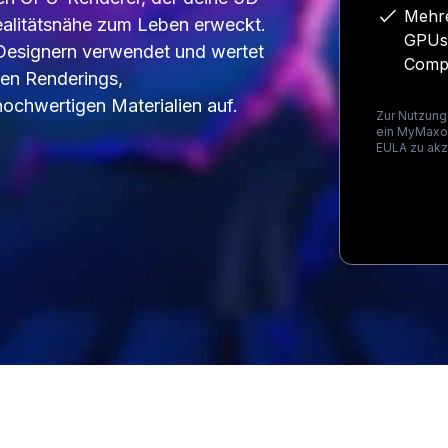
Mehre
alitätsnähe zum Leben erweckt.
GPUs 
 Designern verwendet und wertet
Comp
chen Renderings,
chwertigen Materialien auf.
Zur Nutzung
ein MyMaxon
EULA zu akz
Loading...