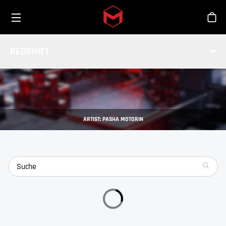
Toggle menu
Skip to main content
Sho
INTEGRATIONEN
REDSHIFT
INTEGRATIONEN
Von Redshift unterstützte Host-Anwendungen
ARTIST: PASHA MOTORIN
search