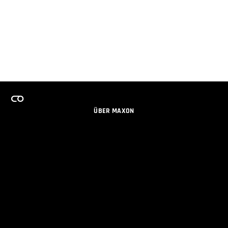
ÜBER MAXON
KARRIERE
TEAMS LIZENZPROGRAMM
NEWSLETTER
SOZIALE MEDIEN
PARTNER