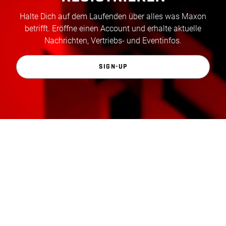
Halte Dich auf dem Laufenden über alles was Maxon
betrifft. Eröffne einen Account und erhalte aktuelle
Nachrichten, Vertriebs- und Eventinfos.
SIGN-UP