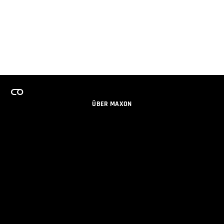
ÜBER MAXON
KARRIERE
TEAMS LIZENZPROGRAMM
NEWSLETTER
SOZIALE MEDIEN
PARTNER