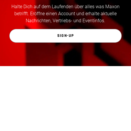
Halte Dich auf dem Laufenden über alles was Maxon
betrifft. Eröffne einen Account und erhalte aktuelle
Nachrichten, Vertriebs- und Eventinfos.
SIGN-UP