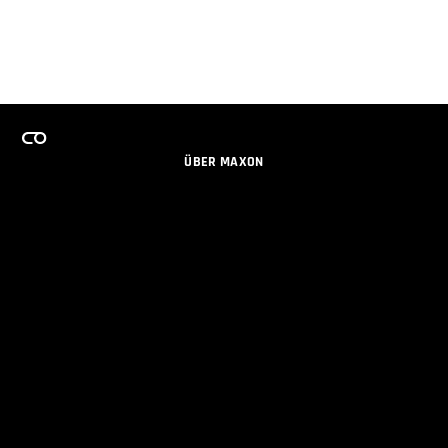
ÜBER MAXON
KARRIERE
TEAMS LIZENZPROGRAMM
NEWSLETTER
SOZIALE MEDIEN
PARTNER
IMPRESSUM