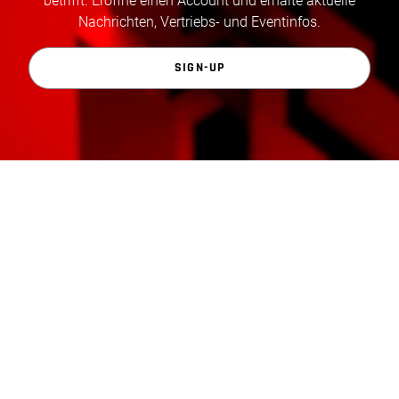
betrifft. Eröffne einen Account und erhalte aktuelle
Nachrichten, Vertriebs- und Eventinfos.
SIGN-UP