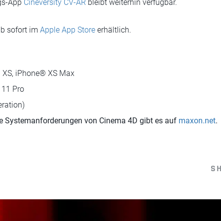
ngs-App
Cineversity CV-AR
bleibt weiterhin verfügbar.
b sofort im
Apple App Store
erhältlich.
 XS, iPhone® XS Max
 11 Pro
eration)
ie Systemanforderungen von Cinema 4D gibt es auf
maxon.net
.
S