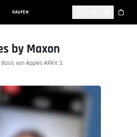
한국어
(KOREAN)
KAUFEN
Anmelden
Toggle Search
Select Languag
Shop
ves by Maxon
Basis von Apples ARKit 3.