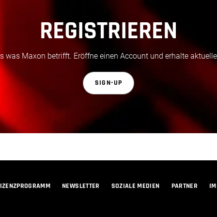
REGISTRIEREN
 was Maxon betrifft. Eröffne einen Account und erhalte aktuelle
SIGN-UP
LIZENZPROGRAMM
NEWSLETTER
SOZIALE MEDIEN
PARTNER
I
© 2026 Maxon Computer GmbH. All Rights Reserved. Maxon Computer GmbH is part of the Nemetschek Group.