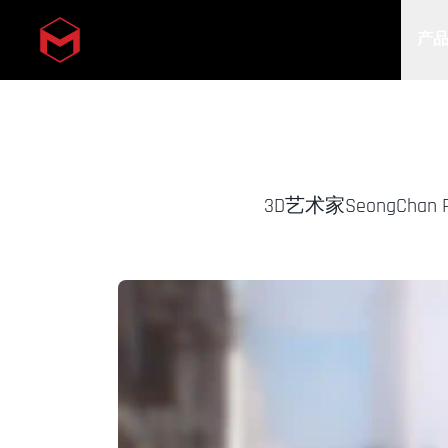
产
Skip to main content
3D艺术家SeongC