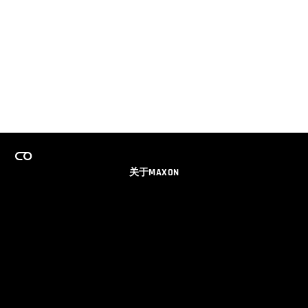
关于MAXON
事业
团队许可证计划
获取电子邮件更新
社交媒体