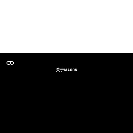
关于MAXON
事业
团队许可证计划
获取电子邮件更新
社交媒体
伙伴